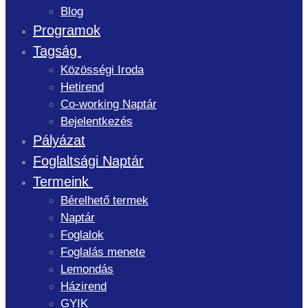
Blog
Programok
Tagság
Közösségi Iroda
Hetirend
Co-working Naptár
Bejelentkezés
Pályázat
Foglaltsági Naptár
Termeink
Bérelhető termek
Naptár
Foglalok
Foglalás menete
Lemondás
Házirend
GYIK