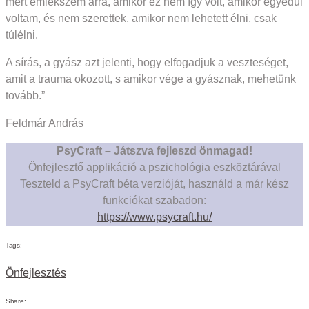
mert emlékszem arra, amikor ez nem így volt, amikor egyedül
voltam, és nem szerettek, amikor nem lehetett élni, csak
túlélni.
A sírás, a gyász azt jelenti, hogy elfogadjuk a veszteséget,
amit a trauma okozott, s amikor vége a gyásznak, mehetünk
tovább.”
Feldmár András
PsyCraft – Játszva fejleszd önmagad!
Önfejlesztő applikáció a pszichológia eszköztárával
Teszteld a PsyCraft béta verzióját, használd a már kész
funkciókat szabadon:
https://www.psycraft.hu/
Tags:
Önfejlesztés
Share: