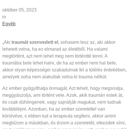
október 05, 2023
in
Egyéb
„Aki
traumát szenvedett el
, sohasem lesz az, aki akkor
lehetett volna, ha ez elmarad az életéből. Ha valami
megtörtént, azt nem lehet meg nem történtté tenni. A
traumába bele lehet halni, de ha az ember nem hal bele,
akkor olyan képességei szabadulnak fel a túlélés érdekében,
amelyek soha nem alakultak volna ki trauma nélkül.
Az ember gyógyíthatja önmagát. Azt teheti, hogy megsiratja,
meggyászolja, ami történt vele. Azok, akik traumán estek át,
és csak dühöngenek, vagy sajnálják magukat, nem tudnak
továbblépni. Azonban, ha az ember szeretettel van
körülvéve, s ebben tud a terapeuta segíteni, akkor amint
megbízom a másikban, és érzem a szeretetét, elkezdek sírni,