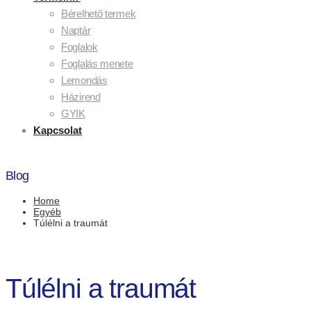
Bérelhető termek
Naptár
Foglalok
Foglalás menete
Lemondás
Házirend
GYIK
Kapcsolat
Blog
Home
Egyéb
Túlélni a traumát
Túlélni a traumát