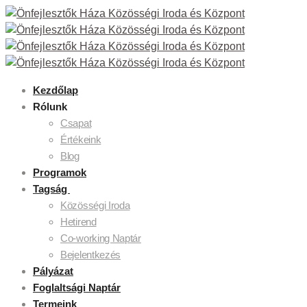
Kezdőlap
Rólunk
Csapat
Értékeink
Blog
Programok
Tagság
Közösségi Iroda
Hetirend
Co-working Naptár
Bejelentkezés
Pályázat
Foglaltsági Naptár
Termeink