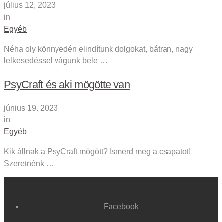
július 12, 2023
in
Egyéb
Néha oly könnyedén elindítunk dolgokat, bátran, nagy
lelkesedéssel vágunk bele …
PsyCraft és aki mögötte van
június 19, 2023
in
Egyéb
Kik állnak a PsyCraft mögött? Ismerd meg a csapatot!
Szeretnénk …
Facebook