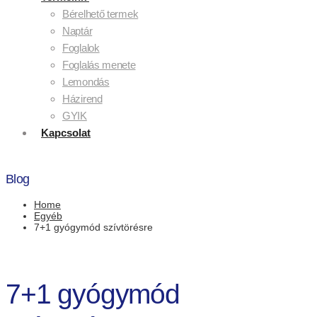
Bérelhető termek
Naptár
Foglalok
Foglalás menete
Lemondás
Házirend
GYIK
Kapcsolat
Blog
Home
Egyéb
7+1 gyógymód szívtörésre
7+1 gyógymód