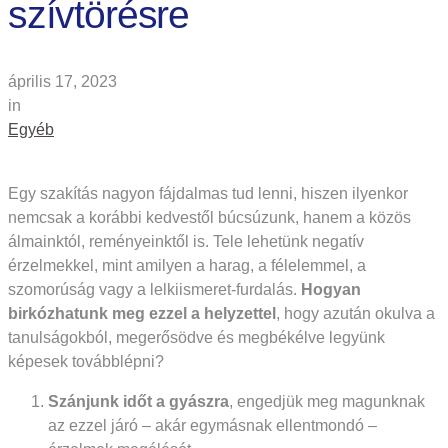
szívtörésre
április 17, 2023
in
Egyéb
Egy szakítás nagyon fájdalmas tud lenni, hiszen ilyenkor
nemcsak a korábbi kedvestől búcsúzunk, hanem a közös
álmainktól, reményeinktől is. Tele lehetünk negatív
érzelmekkel, mint amilyen a harag, a félelemmel, a
szomorúság vagy a lelkiismeret-furdalás.
Hogyan
birkózhatunk meg ezzel a helyzettel
, hogy azután okulva a
tanulságokból, megerősödve és megbékélve legyünk
képesek továbblépni?
Szánjunk időt a gyászra
, engedjük meg magunknak
az ezzel járó – akár egymásnak ellentmondó –