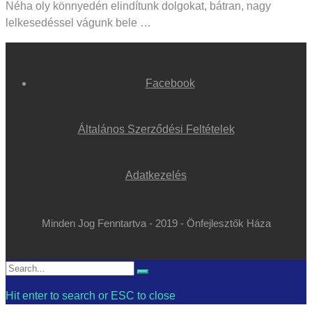
Néha oly könnyedén elindítunk dolgokat, bátran, nagy
lelkesedéssel vágunk bele …
Facebook
Általános Szerződési Feltételek
Adatkezelés
Minden Jog Fenntartva - 2019 - Önfejlesztők Háza
Search
Search
for:
Hit enter to search or ESC to close