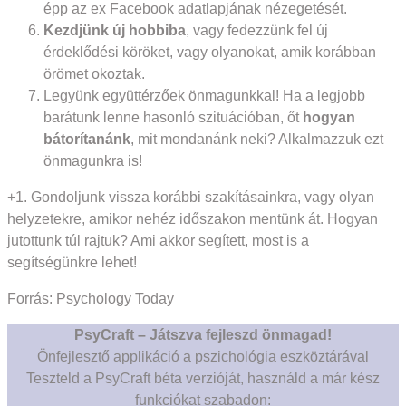
épp az ex Facebook adatlapjának nézegetését.
Kezdjünk
új hobbiba
, vagy fedezzünk fel új
érdeklődési köröket, vagy olyanokat, amik korábban
örömet okoztak.
Legyünk együttérzőek önmagunkkal! Ha a legjobb
barátunk lenne hasonló szituációban, őt
hogyan
bátorítanánk
, mit mondanánk neki? Alkalmazzuk ezt
önmagunkra is!
+1. Gondoljunk vissza korábbi szakításainkra, vagy olyan
helyzetekre, amikor nehéz időszakon mentünk át. Hogyan
jutottunk túl rajtuk? Ami akkor segített, most is a
segítségünkre lehet!
Forrás: Psychology Today
PsyCraft – Játszva fejleszd önmagad!
Önfejlesztő applikáció a pszichológia eszköztárával
Teszteld a PsyCraft béta verzióját, használd a már kész
funkciókat szabadon: