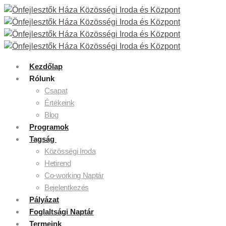
Kezdőlap
Rólunk
Csapat
Értékeink
Blog
Programok
Tagság
Közösségi Iroda
Hetirend
Co-working Naptár
Bejelentkezés
Pályázat
Foglaltsági Naptár
Termeink