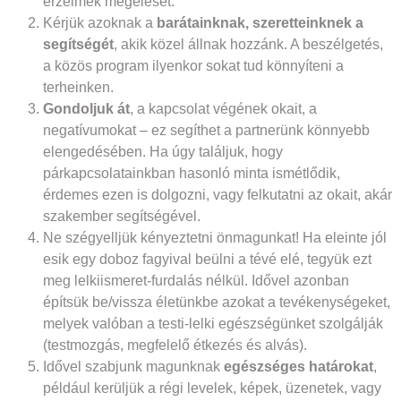
érzelmek megélését.
Kérjük azoknak a
barátainknak, szeretteinknek a
segítségét
, akik közel állnak hozzánk. A beszélgetés,
a közös program ilyenkor sokat tud könnyíteni a
terheinken.
Gondoljuk át
, a kapcsolat végének okait, a
negatívumokat – ez segíthet a partnerünk könnyebb
elengedésében. Ha úgy találjuk, hogy
párkapcsolatainkban hasonló minta ismétlődik,
érdemes ezen is dolgozni, vagy felkutatni az okait, akár
szakember segítségével.
Ne szégyelljük kényeztetni önmagunkat! Ha eleinte jól
esik egy doboz fagyival beülni a tévé elé, tegyük ezt
meg lelkiismeret-furdalás nélkül. Idővel azonban
építsük be/vissza életünkbe azokat a tevékenységeket,
melyek valóban a testi-lelki egészségünket szolgálják
(testmozgás, megfelelő étkezés és alvás).
Idővel szabjunk magunknak
egészséges határokat
,
például kerüljük a régi levelek, képek, üzenetek, vagy