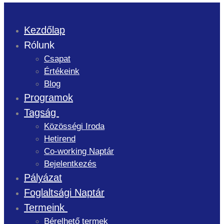
Kezdőlap
Rólunk
Csapat
Értékeink
Blog
Programok
Tagság
Közösségi Iroda
Hetirend
Co-working Naptár
Bejelentkezés
Pályázat
Foglaltsági Naptár
Termeink
Bérelhető termek