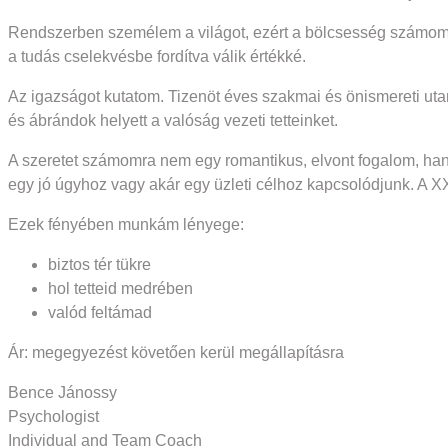
Rendszerben személem a világot, ezért a bölcsesség számomra e
a tudás cselekvésbe fordítva válik értékké.
Az igazságot kutatom. Tizenöt éves szakmai és önismereti utam 
és ábrándok helyett a valóság vezeti tetteinket.
A szeretet számomra nem egy romantikus, elvont fogalom, han
egy jó úgyhoz vagy akár egy üzleti célhoz kapcsolódjunk. A X
Ezek fényében munkám lényege:
biztos tér tükre
hol tetteid medrében
valód feltámad
Ár: megegyezést követően kerül megállapításra
Bence Jánossy
Psychologist
Individual and Team Coach