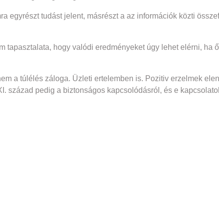
gyrészt tudást jelent, másrészt a az információk közti összefü
tapasztalata, hogy valódi eredményeket úgy lehet elérni, ha ősz
em a túlélés záloga. Üzleti ertelemben is. Pozitiv erzelmek e
XI. század pedig a biztonságos kapcsolódásról, és e kapcsolato