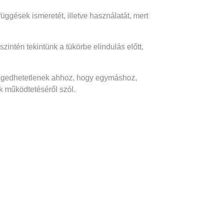
ggések ismeretét, illetve használatát, mert
intén tekintünk a tükörbe elindulás előtt,
lengedhetetlenek ahhoz, hogy egymáshoz,
k működtetéséről szól.