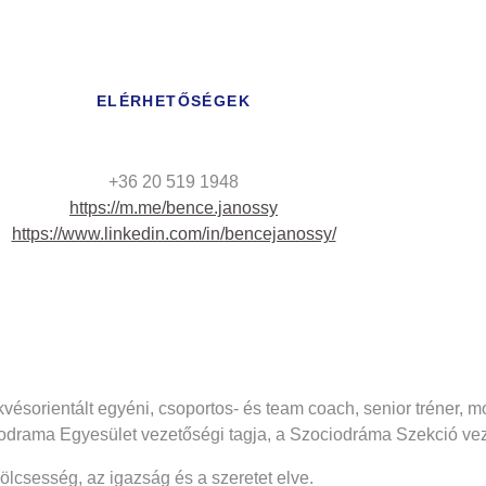
ELÉRHETŐSÉGEK
+36 20 519 1948
https://m.me/bence.janossy
https://www.linkedin.com/in/
bencejanossy/
kvésorientált egyéni, csoportos- és team coach, senior tréner,
hodrama Egyesület vezetőségi tagja, a Szociodráma Szekció vez
ölcsesség, az igazság és a szeretet elve.