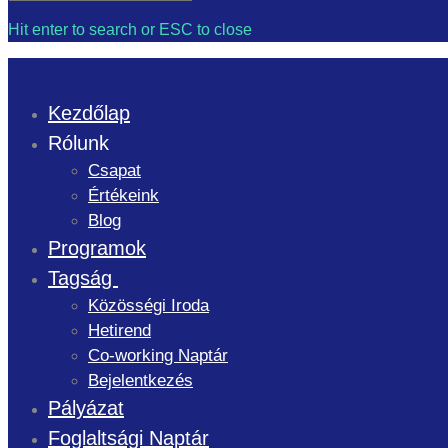
Search
for:
Hit enter to search or ESC to close
Kezdőlap
Rólunk
Csapat
Értékeink
Blog
Programok
Tagság
Közösségi Iroda
Hetirend
Co-working Naptár
Bejelentkezés
Pályázat
Foglaltsági Naptár