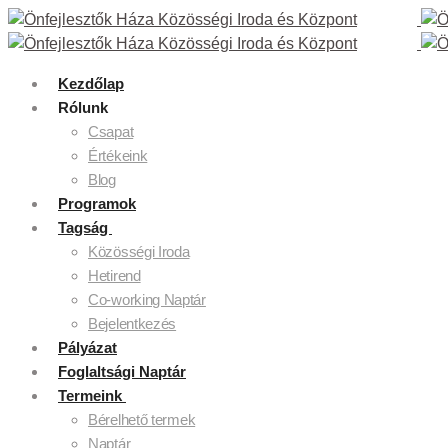
Kezdőlap
Rólunk
Csapat
Értékeink
Blog
Programok
Tagság
Közösségi Iroda
Hetirend
Co-working Naptár
Bejelentkezés
Pályázat
Foglaltsági Naptár
Termeink
Bérelhető termek
Naptár