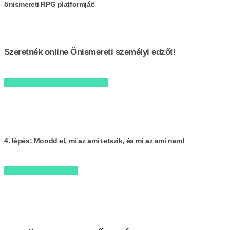
önismereti RPG platformját!
Szeretnék online Önismereti személyi edzőt!
Csatlakozom a tesztelőkhöz!
4. lépés: Mondd el, mi az ami tetszik, és mi az ami nem!
Kitöltöm a kérdőívet!