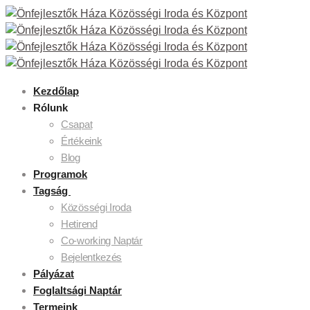
Kezdőlap
Rólunk
Csapat
Értékeink
Blog
Programok
Tagság
Közösségi Iroda
Hetirend
Co-working Naptár
Bejelentkezés
Pályázat
Foglaltsági Naptár
Termeink