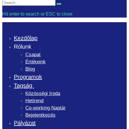
Search
Search
for:
Hit enter to search or ESC to close
Kezdőlap
Rólunk
Csapat
Értékeink
Blog
Programok
Tagság
Közösségi Iroda
Hetirend
Co-working Naptár
Bejelentkezés
Pályázat