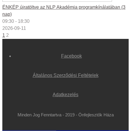
ÉNKÉP újratöltve az NLP Akadémia programkínálatában (3
nap)
09:30 - 18:30
2026-09-11
1
2
Facebook
Általános Szerződési Feltételek
Adatkezelés
Minden Jog Fenntartva - 2019 - Önfejlesztők Háza