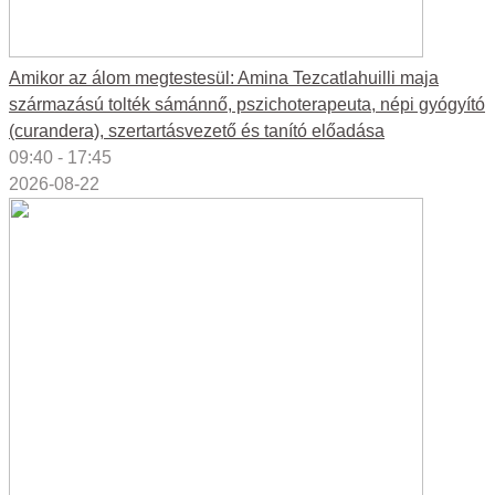
Amikor az álom megtestesül: Amina Tezcatlahuilli maja
származású tolték sámánnő, pszichoterapeuta, népi gyógyító
(curandera), szertartásvezető és tanító előadása
09:40 - 17:45
2026-08-22