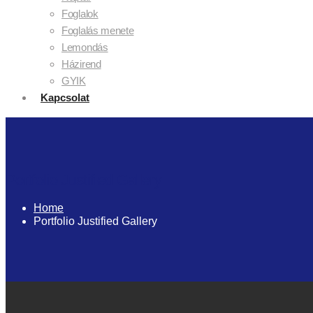
Foglalok
Foglalás menete
Lemondás
Házirend
GYIK
Kapcsolat
Portfolio Justified Gallery
Home
Portfolio Justified Gallery