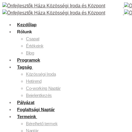
Kezdőlap
Rólunk
Csapat
Értékeink
Blog
Programok
Tagság
Közösségi Iroda
Hetirend
Co-working Naptár
Bejelentkezés
Pályázat
Foglaltsági Naptár
Termeink
Bérelhető termek
Naptár