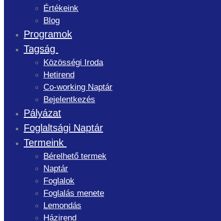
Értékeink
Blog
Programok
Tagság
Közösségi Iroda
Hetirend
Co-working Naptár
Bejelentkezés
Pályázat
Foglaltsági Naptár
Termeink
Bérelhető termek
Naptár
Foglalok
Foglalás menete
Lemondás
Házirend