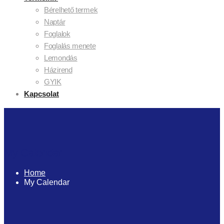
Bérelhető termek
Naptár
Foglalok
Foglalás menete
Lemondás
Házirend
GYIK
Kapcsolat
My Calendar
Home
My Calendar