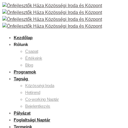
Kezdőlap
Rólunk
Csapat
Értékeink
Blog
Programok
Tagság
Közösségi Iroda
Hetirend
Co-working Naptár
Bejelentkezés
Pályázat
Foglaltsági Naptár
Termeink