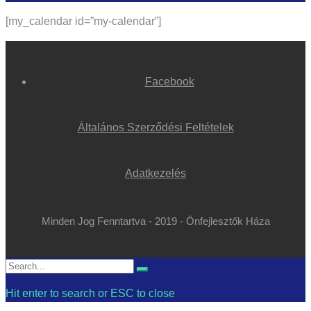
[my_calendar id=”my-calendar”]
Facebook
Általános Szerződési Feltételek
Adatkezelés
Minden Jog Fenntartva - 2019 - Önfejlesztők Háza
Search
Search
for:
Hit enter to search or ESC to close