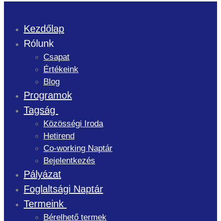
Kezdőlap
Rólunk
Csapat
Értékeink
Blog
Programok
Tagság
Közösségi Iroda
Hetirend
Co-working Naptár
Bejelentkezés
Pályázat
Foglaltsági Naptár
Termeink
Bérelhető termek