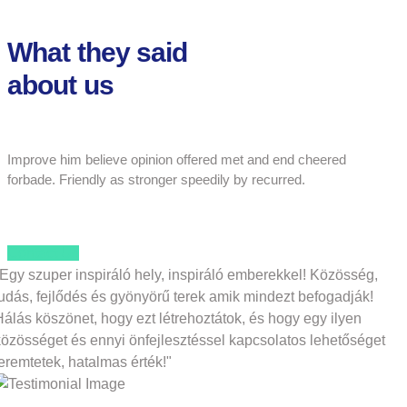
What they said
about us
Improve him believe opinion offered met and end cheered
forbade. Friendly as stronger speedily by recurred.
Contact Us
"Egy szuper inspiráló hely, inspiráló emberekkel! Közösség,
tudás, fejlődés és gyönyörű terek amik mindezt befogadják!
Hálás köszönet, hogy ezt létrehoztátok, és hogy egy ilyen
közösséget és ennyi önfejlesztéssel kapcsolatos lehetőséget
eremtetek, hatalmas érték!"