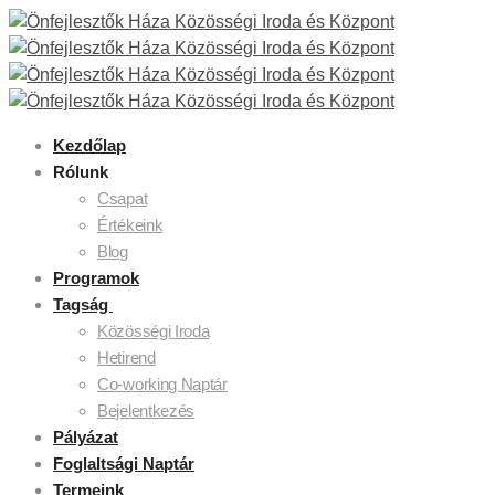
Kezdőlap
Rólunk
Csapat
Értékeink
Blog
Programok
Tagság
Közösségi Iroda
Hetirend
Co-working Naptár
Bejelentkezés
Pályázat
Foglaltsági Naptár
Termeink