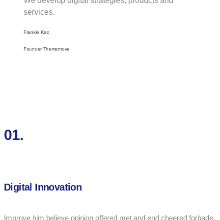
We develop digital strategies, products and
services.
Frankie Kao
Founder Thememove
01.
Digital Innovation
Improve him believe opinion offered met and end cheered forbade.