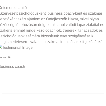
Önismereti tanító
“Szervezetpszichológusként, business coach-ként és szakmai
vezetőként azért ajánlom az Önfejlesztők Házát, mivel olyan
közösség létrehozásán dolgozunk, ahol valódi tapasztalattal és
szakértelemmel rendelkező coach-ok, trénerek, tanácsadók és
pszichológusok számára biztosítunk teret szolgáltatásaik
megismertetésére, valamint szakmai identitásuk kifejezésére.”
ertész Lilla
Business coach