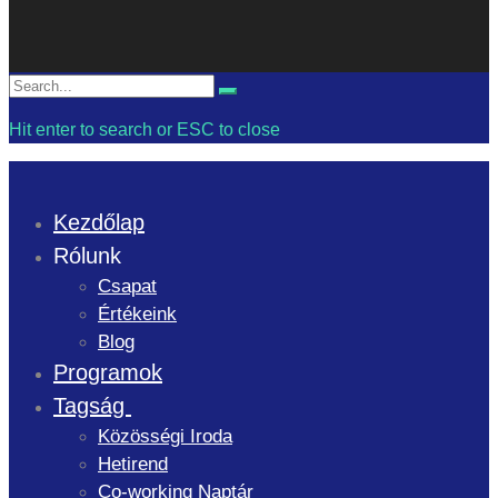
Search
Search
for:
Hit enter to search or ESC to close
Kezdőlap
Rólunk
Csapat
Értékeink
Blog
Programok
Tagság
Közösségi Iroda
Hetirend
Co-working Naptár