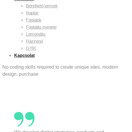
Bérelhető termek
Naptár
Foglalok
Foglalás menete
Lemondás
Házirend
GYIK
Kapcsolat
No coding skills required to create unique sites.
modern
design.
purchase