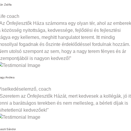
ún Zsófia
Life coach
“Az Önfejlesztők Háza számomra egy olyan tér, ahol az emberek
 közösség nyitottsága, kedvessége, fejlődési és fejlesztési
vágya egy kellemes, meghitt hangulatot teremt. Itt mindig
mosollyal fogadnak és őszinte érdeklődéssel fordulnak hozzám.
Nem utolsó szempont az sem, hogy a nagy terem fényes és ár
szempontjából is nagyon kedvező!”
agy Andrea
Viselkedéselemző, coach
"Szeretem az Önfejlesztők Házát, mert kedvesek a kollégák, jó it
enni a barátságos terekben és nem mellesleg, a bérleti díjak is
hihetetlenül kedvezőek!"
uszti Sándor