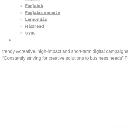
Foglalok
Foglalás menete
Lemondás
Házirend
GYIK
Kapcsolat
trendy &creative
.
high-impact and short-term digital campaign
“Constantly striving for creative solutions to business needs”
P