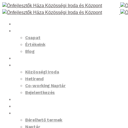
Kezdőlap
Rólunk
Csapat
Értékeink
Blog
Programok
Tagság
Közösségi Iroda
Hetirend
Co-working Naptár
Bejelentkezés
Pályázat
Foglaltsági Naptár
Termeink
Bérelhető termek
Naptár