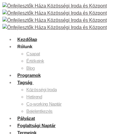
Kezdőlap
Rólunk
Csapat
Értékeink
Blog
Programok
Tagság
Közösségi Iroda
Hetirend
Co-working Naptár
Bejelentkezés
Pályázat
Foglaltsági Naptár
Termeink