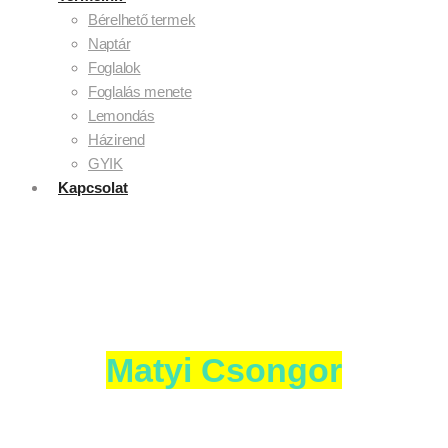
Bérelhető termek
Naptár
Foglalok
Foglalás menete
Lemondás
Házirend
GYIK
Kapcsolat
Matyi Csongor