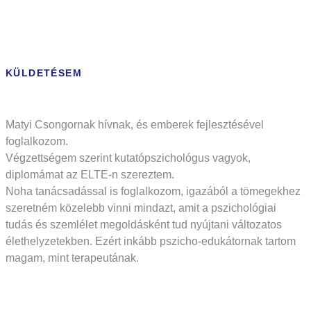
KÜLDETÉSEM
Matyi Csongornak hívnak, és emberek fejlesztésével
foglalkozom.
Végzettségem szerint kutatópszichológus vagyok,
diplomámat az ELTE-n szereztem.
Noha tanácsadással is foglalkozom, igazából a tömegekhez
szeretném közelebb vinni mindazt, amit a pszichológiai
tudás és szemlélet megoldásként tud nyújtani változatos
élethelyzetekben. Ezért inkább pszicho-edukátornak tartom
magam, mint terapeutának.