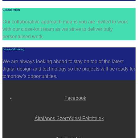
Collaboration
Our collaborative approach means you are invited to work
with our close-knit team as we strive to deliver truly
personalised work.
Forward-thinking
We are always looking ahead to stay on top of the latest
digital design and technology so the projects will be ready for
tomorrow’s opportunities.
Facebook
Általános Szerződési Feltételek