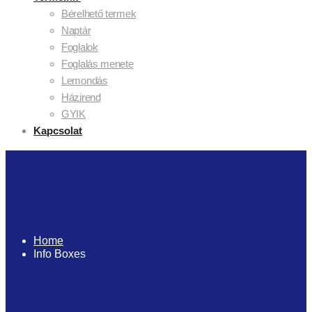
Bérelhető termek
Naptár
Foglalok
Foglalás menete
Lemondás
Házirend
GYIK
Kapcsolat
Info Boxes
Home
Info Boxes