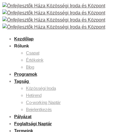
Kezdőlap
Rólunk
Csapat
Értékeink
Blog
Programok
Tagság
Közösségi Iroda
Hetirend
Co-working Naptár
Bejelentkezés
Pályázat
Foglaltsági Naptár
Termeink