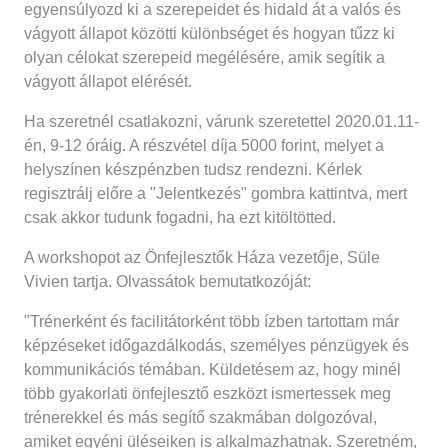
egyensúlyozd ki a szerepeidet és hidald át a valós és
vágyott állapot közötti különbséget és hogyan tűzz ki
olyan célokat szerepeid megélésére, amik segítik a
vágyott állapot elérését.
Ha szeretnél csatlakozni, várunk szeretettel 2020.01.11-
én, 9-12 óráig. A részvétel díja 5000 forint, melyet a
helyszínen készpénzben tudsz rendezni. Kérlek
regisztrálj előre a "Jelentkezés" gombra kattintva, mert
csak akkor tudunk fogadni, ha ezt kitöltötted.
A workshopot az Önfejlesztők Háza vezetője, Süle
Vivien tartja. Olvassátok bemutatkozóját:
"Trénerként és facilitátorként több ízben tartottam már
képzéseket időgazdálkodás, személyes pénzügyek és
kommunikációs témában. Küldetésem az, hogy minél
több gyakorlati önfejlesztő eszközt ismertessek meg
trénerekkel és más segítő szakmában dolgozóval,
amiket egyéni üléseiken is alkalmazhatnak. Szeretném,