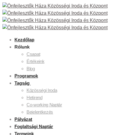
Kezdőlap
Rólunk
Csapat
Értékeink
Blog
Programok
Tagság
Közösségi Iroda
Hetirend
Co-working Naptár
Bejelentkezés
Pályázat
Foglaltsági Naptár
Termeink