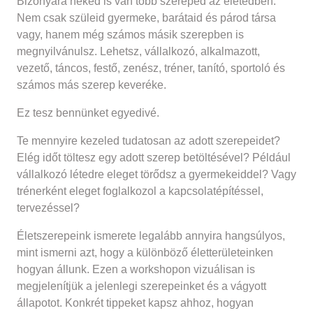
Bizonyára neked is van több szereped az életedben.
Nem csak szüleid gyermeke, barátaid és párod társa
vagy, hanem még számos másik szerepben is
megnyilvánulsz. Lehetsz, vállalkozó, alkalmazott,
vezető, táncos, festő, zenész, tréner, tanító, sportoló és
számos más szerep keveréke.
Ez tesz bennünket egyedivé.
Te mennyire kezeled tudatosan az adott szerepeidet?
Elég időt töltesz egy adott szerep betöltésével? Például
vállalkozó létedre eleget törődsz a gyermekeiddel? Vagy
trénerként eleget foglalkozol a kapcsolatépítéssel,
tervezéssel?
Életszerepeink ismerete legalább annyira hangsúlyos,
mint ismerni azt, hogy a különböző életterületeinken
hogyan állunk. Ezen a workshopon vizuálisan is
megjelenítjük a jelenlegi szerepeinket és a vágyott
állapotot. Konkrét tippeket kapsz ahhoz, hogyan