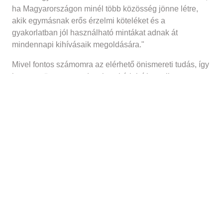
ha Magyarországon minél több közösség jönne létre,
akik egymásnak erős érzelmi köteléket és a
gyakorlatban jól használható mintákat adnak át
mindennapi kihívásaik megoldására."
Mivel fontos számomra az elérhető önismereti tudás, így
ha ez az összeg gondot okoz, kérlek írj emailt az
onfejlesztok@gmail.com címre, találunk rá megoldást!
Kattints a "Jelentkezés" gombra!
Exportálom
Ical
Meg is oszthatod