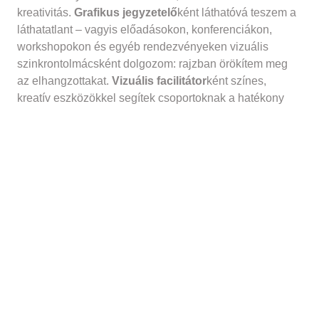
kreativitás.
Grafikus jegyzetelő
ként láthatóvá teszem a
láthatatlant – vagyis előadásokon, konferenciákon,
workshopokon és egyéb rendezvényeken vizuális
szinkrontolmácsként dolgozom: rajzban örökítem meg
az elhangzottakat.
Vizuális facilitátor
ként színes,
kreatív eszközökkel segítek csoportoknak a hatékony
munkában, együttműködésük fejlesztésében, céljaik
elérésében.
Szkeccs-
szakértő
ként pedig meg is
osztom kreatív eszköztáram: képzéseket és műhelyeket
tartok, melyek során bárki könnyedén elsajátíthatja a
rajzos jegyzetelés – vagyis a szkeccselés – technikáját."
Ha szeretnéd, hogy legyenek még ilyen események
kérlek adománnyal járulj hozzá a hely fenntartásához. A
részvétel csak regisztrációval lehetséges, a terem
befogadóképessége korlátozott!
Kérlek jelez
d a részvételedet jobb oldalt (vagy
mobilnézetben lent) a Jelentkezés gombra kattintva!