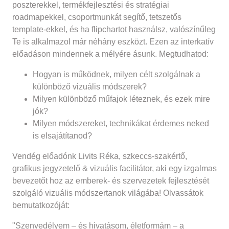
poszterekkel, termékfejlesztési és stratégiai
roadmapekkel, csoportmunkát segítő, tetszetős
template-ekkel, és ha flipchartot használsz, valószínűleg
Te is alkalmazol már néhány eszközt. Ezen az interkatív
előadáson mindennek a mélyére ásunk. Megtudhatod:
Hogyan is működnek, milyen célt szolgálnak a
különböző vizuális módszerek?
Milyen különböző műfajok léteznek, és ezek mire
jók?
Milyen módszereket, technikákat érdemes neked
is elsajátítanod?
Vendég előadónk Livits Réka, szkeccs-szakértő,
grafikus jegyzetelő & vizuális facilitátor, aki egy izgalmas
bevezetőt hoz az emberek- és szervezetek fejlesztését
szolgáló vizuális módszertanok világába! Olvassátok
bemutatkozóját:
"Szenvedélyem – és hivatásom, életformám – a