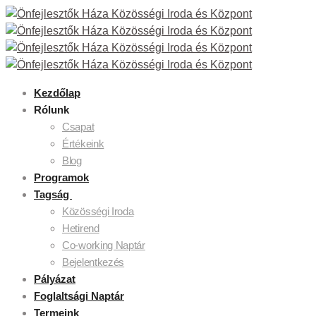
Kezdőlap
Rólunk
Csapat
Értékeink
Blog
Programok
Tagság
Közösségi Iroda
Hetirend
Co-working Naptár
Bejelentkezés
Pályázat
Foglaltsági Naptár
Termeink