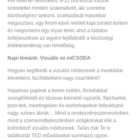
Két hetente hétfőnként, 9-12 óra között várunk
szeretettel minden szakmabelit, aki szeretne
közösséghez tartozni, szaktudását másokkal
megosztani, egy finom kávé mellett kapcsolatot építeni
és megismerni egy olyan teret, ahol a tudatos
önfejlesztésre az egyéni fejlődéstől a közösségi
értékteremtésig van lehetőség.
Napi témánk: Vizuális mi miCSODA
Hogyan segíthetik a vizuális módszerek a munkádat
trénerként, facilitátorként vagy coachként?
Hatalmas papírok a terem szélén, filctollakkal
zsonglőrködő és lázasan körmölő rajzolók, flipchartok,
post-itek, meetingeken és workshopokon felbukkanó
nagy, színes ábrák… Mind a rendezvényszervezésben,
mind a szervezetfejlesztésben virágkorukat élik a
különböző vizuális módszerek. Talán már Te is
találkoztál TED előadásokat summázó rajzos