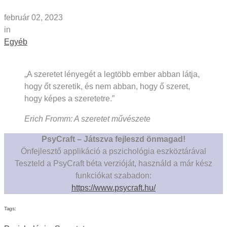
február 02, 2023
in
Egyéb
„A szeretet lényegét a legtöbb ember abban látja,
hogy őt szeretik, és nem abban, hogy ő szeret,
hogy képes a szeretetre.”
Erich Fromm: A szeretet művészete
PsyCraft – Játszva fejleszd önmagad!
Önfejlesztő applikáció a pszichológia eszköztárával
Teszteld a PsyCraft béta verzióját, használd a már kész
funkciókat szabadon:
https://www.psycraft.hu/
Tags: