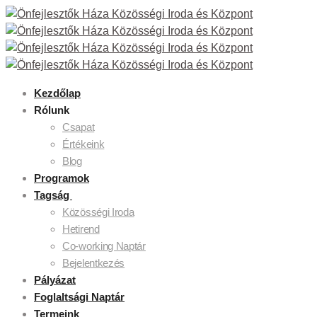
Kezdőlap
Rólunk
Csapat
Értékeink
Blog
Programok
Tagság
Közösségi Iroda
Hetirend
Co-working Naptár
Bejelentkezés
Pályázat
Foglaltsági Naptár
Termeink