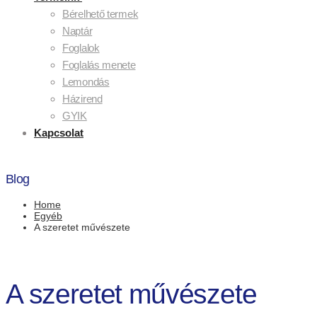
Bérelhető termek
Naptár
Foglalok
Foglalás menete
Lemondás
Házirend
GYIK
Kapcsolat
Blog
Home
Egyéb
A szeretet művészete
A szeretet művészete