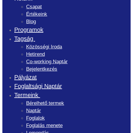
Csapat
Értékeink
Blog
Programok
Tagság
Közösségi Iroda
Hetirend
Co-working Naptár
Bejelentkezés
Pályázat
Foglaltsági Naptár
Termeink
Bérelhető termek
Naptár
Foglalok
Foglalás menete
Lemondás